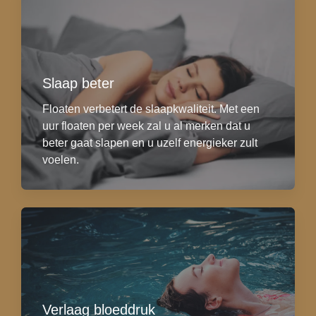
Slaap beter
Floaten verbetert de slaapkwaliteit. Met een
uur floaten per week zal u al merken dat u
beter gaat slapen en u uzelf energieker zult
voelen.
Verlaag bloeddruk