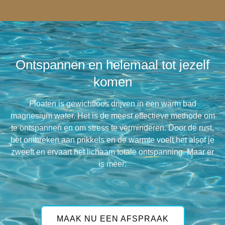
Ontspannen en helemaal tot jezelf
komen​
Floaten is gewichtloos drijven in een warm bad
magnesium water. Het is de meest effectieve methode om
te ontspannen en om stress te verminderen. Door de rust,
het ontbreken aan prikkels en de warmte voelt het alsof je
zweeft en ervaart het lichaam totale ontspanning. Maar er
is meer:
MAAK NU EEN AFSPRAAK