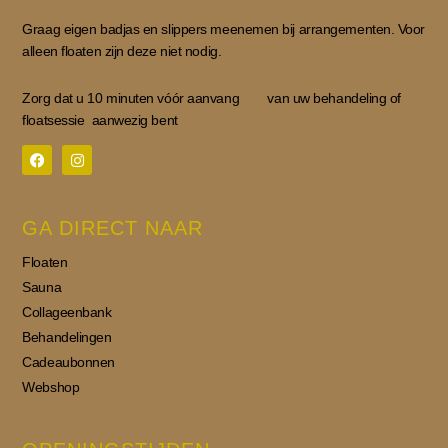
Graag eigen badjas en slippers meenemen bij arrangementen. Voor
alleen floaten zijn deze niet nodig.
Zorg dat u 10 minuten vóór aanvang van uw behandeling of
floatsessie aanwezig bent
F
I
a
n
c
s
GA DIRECT NAAR
e
t
b
a
o
g
Floaten
o
r
k
a
Sauna
m
Collageenbank
Behandelingen
Cadeaubonnen
Webshop