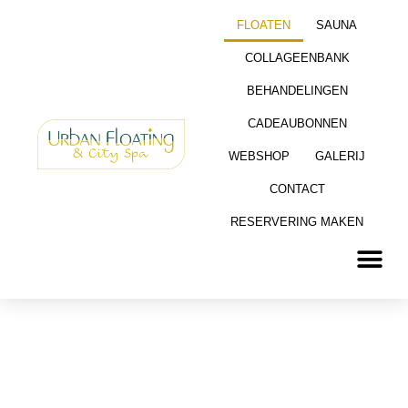
Ga
FLOATEN
SAUNA
naar
de
COLLAGEENBANK
inhoud
BEHANDELINGEN
CADEAUBONNEN
WEBSHOP
GALERIJ
CONTACT
RESERVERING MAKEN