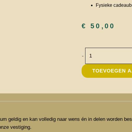
Fysieke cadeaubo
€
50,00
Cadeaubon
-
€50,-
aantal
TOEVOEGEN A
e
tum geldig en kan volledig naar wens én in delen worden bes
onze vestiging.