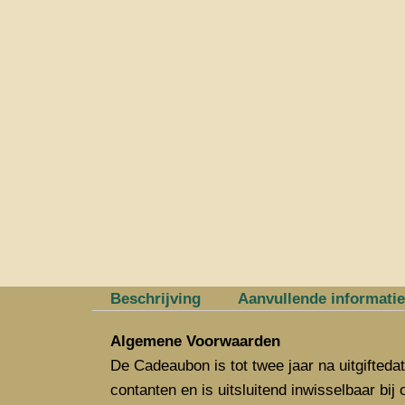
Beschrijving
Aanvullende informati
Algemene Voorwaarden
De Cadeaubon is tot twee jaar na uitgifteda
contanten en is uitsluitend inwisselbaar bij 