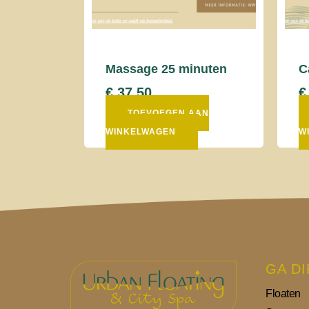
Massage 25 minuten
C
€
37,50
€
TOEVOEGEN AAN
WINKELWAGEN
W
GA D
Floaten