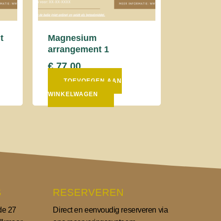
t
Magnesium
arrangement 1
€
77,00
TOEVOEGEN AAN
WINKELWAGEN
S
RESERVEREN
de 27
Direct en eenvoudig reserveren via