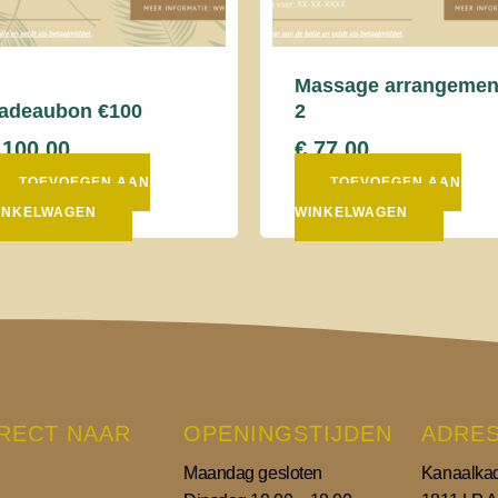
Massage arrangemen
adeaubon €100
2
100,00
€
77,00
TOEVOEGEN AAN
TOEVOEGEN AAN
INKELWAGEN
WINKELWAGEN
IRECT NAAR
OPENINGSTIJDEN
ADRE
Maandag gesloten
Kanaalka