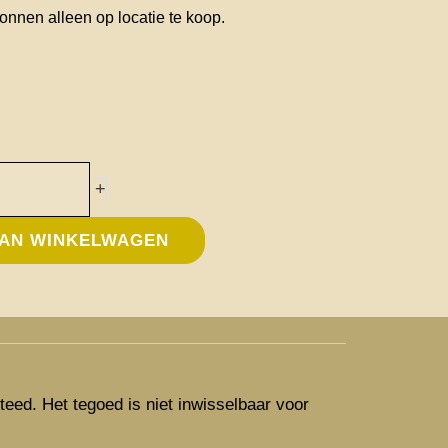
nnen alleen op locatie te koop.
+
AN WINKELWAGEN
teed. Het tegoed is niet inwisselbaar voor