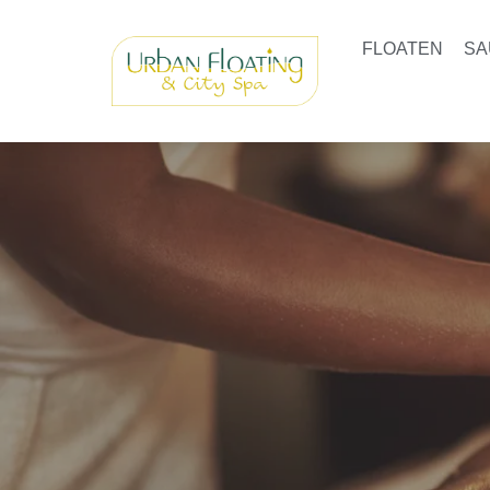
Ga
naar
FLOATEN
SA
de
inhoud