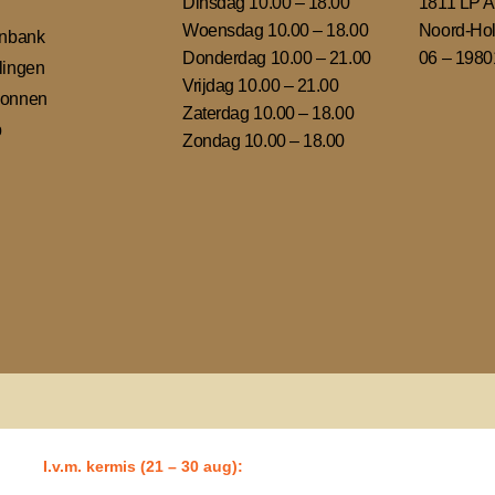
Dinsdag 10.00 – 18.00
1811 LP A
Woensdag 10.00 – 18.00
Noord-Hol
enbank
Donderdag 10.00 – 21.00
06 – 198
lingen
Vrijdag 10.00 – 21.00
onnen
Zaterdag 10.00 – 18.00
p
Zondag 10.00 – 18.00
🎡
I.v.m. kermis (21 – 30 aug):
Alle dagen om 18:00 gesloten