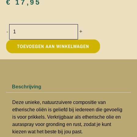
€
17,95
Moeder
+
-
Aarde
10
TOEVOEGEN AAN WINKELWAGEN
ml
Etherische
olie
aantal
Beschrijving
Deze unieke, natuurzuivere compositie van
etherische oliën is geliefd bij iedereen die gevoelig
is voor prikkels. Verkrijgbaar als etherische olie en
auraspray voor gronding en rust, zodat je kunt
kiezen wat het beste bij jou past.