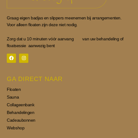
Graag eigen badjas en slippers meenemen bij arrangementen.
Voor alleen floaten zijn deze niet nodig.
Zorg dat u 10 minuten vóór aanvang van uw behandeling of
floatsessie aanwezig bent
F
I
a
n
c
s
GA DIRECT NAAR
e
t
b
a
o
g
Floaten
o
r
k
a
Sauna
m
Collageenbank
Behandelingen
Cadeaubonnen
Webshop