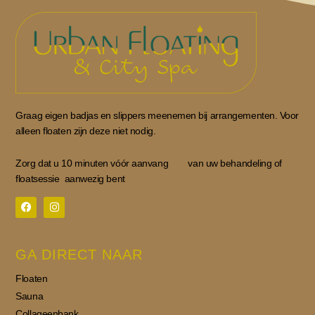
Graag eigen badjas en slippers meenemen bij arrangementen. Voor
alleen floaten zijn deze niet nodig.
Zorg dat u 10 minuten vóór aanvang van uw behandeling of
floatsessie aanwezig bent
F
I
a
n
c
s
GA DIRECT NAAR
e
t
b
a
o
g
Floaten
o
r
k
a
Sauna
m
Collageenbank