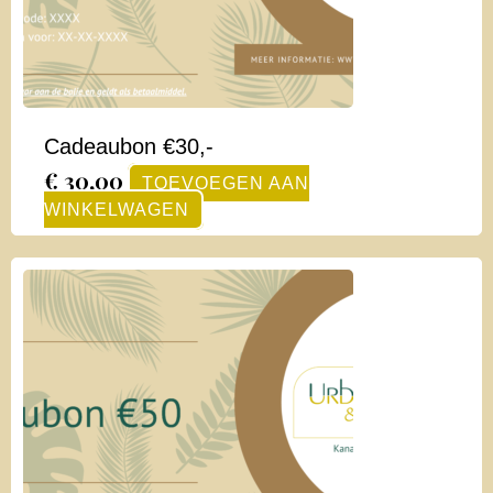
Cadeaubon €30,-
€
30,00
TOEVOEGEN AAN
WINKELWAGEN