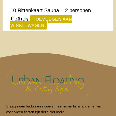
10 Rittenkaart Sauna – 2 personen
€
281,75
TOEVOEGEN AAN
WINKELWAGEN
Graag eigen badjas en slippers meenemen bij arrangementen.
Voor alleen floaten zijn deze niet nodig.