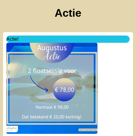
Actie
Oorspronkelijke
Huidige
Actie!
prijs
prijs
was:
is:
€ 98,00.
€ 78,00.