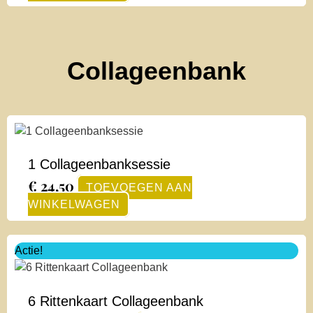
Collageenbank
1 Collageenbanksessie
€
24,50
TOEVOEGEN AAN
WINKELWAGEN
Oorspronkelijke
Huidige
Actie!
prijs
prijs
was:
is:
€ 129,00.
€ 79,00.
6 Rittenkaart Collageenbank